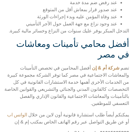
عند رفض ضم مدة خدمة
عند صدور قرار بمعاش أقل من المتوقع
عند وفاة المؤمن عليه وبدء إجراءات الورثة
عند وجود نزاع مع جهة العمل حول الأجر التأميني
دخل المبكر يوفر عليك سنوات من النزاع وخسائر مالية كبيرة.
ضل محامي تأمينات ومعاشات
 مصر
م
شركة أم & إن
أفضل المحامين في تخصص التأمينات
معاشات الاجتماعية في مصر كما توفر الشركة مجموعة كبيرة
الخدمات الأخرى أهمها خدمة الاستشارات القانونية في كل
خصصات كالقانون المدني والجنائي والتشريعي والقوانين الخاصة
تأمينات والمعاشات الاجتماعية والقانون الإداري والفصل
عسفي للموظفين.
نكم أيضاً طلب استشارة قانونية أون لاين من خلال
الواتس اب
عن طريق التواصل عبر رقم الهاتف الخاص بمكتب إم & إن