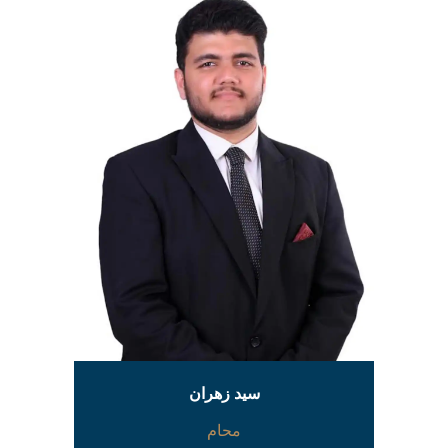
سيد زهران
محام