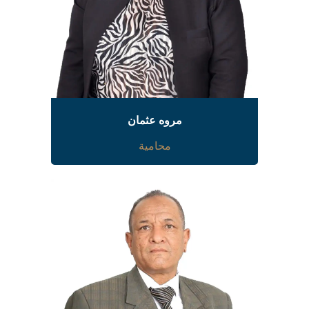
مروه عثمان
محامية