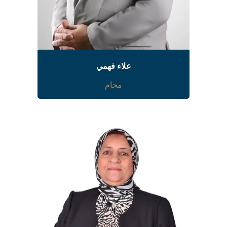
علاء فهمي
محام