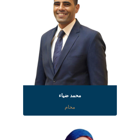
محمد ضياء
محام