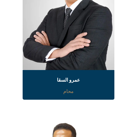
عمرو السقا
محام