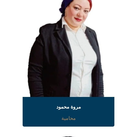
مروة محمود
محامية