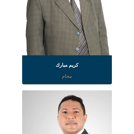
كريم مبارك
محام