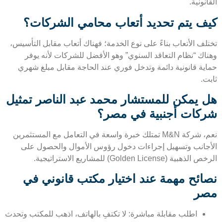
نونية.
ف يتم تحديد أتعاب محامي الشركات؟
لف الأتعاب بناءً على نوع الخدمة؛ فهناك أتعاب مقابل التأسيس،
اك “نظام التعاقد السنوي” وهو الأفضل للشركات لأنه يوفر
ية قانونية دائمة وتدخل فوري عند الحاجة مقابل مبلغ شهري
.
 يمكن للمستشار محمد عبد الناصر تمثيل
كات أجنبية في مصر؟
نعم، شركة M&N تمتلك خبرة واسعة في التعامل مع المستثمرين
جانب وتسهيل إجراءات دخول رؤوس الأموال والحصول على
ية (Golden License) للمشاريع الاستراتيجية.
ائح مهمة عند اختيار مكتب قانوني في
ر
اطلب مقابلة مباشرة: لا تكتفِ بالهاتف، اذهب للمكتب وتحدث