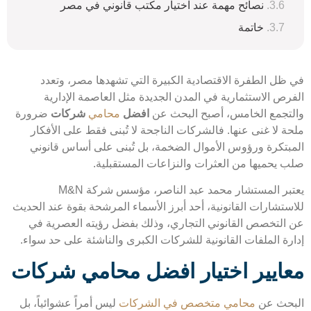
نصائح مهمة عند اختيار مكتب قانوني في مصر
خاتمة
ظل الطفرة الاقتصادية الكبيرة التي تشهدها مصر، وتعدد
رص الاستثمارية في المدن الجديدة مثل العاصمة الإدارية
تجمع الخامس، أصبح البحث عن
افضل
محامي
شركات
ضرورة
ة لا غنى عنها. فالشركات الناجحة لا تُبنى فقط على الأفكار
بتكرة ورؤوس الأموال الضخمة، بل تُبنى على أساس قانوني
 يحميها من العثرات والنزاعات المستقبلية.
يعتبر المستشار محمد عبد الناصر، مؤسس شركة M&N
ستشارات القانونية، أحد أبرز الأسماء المرشحة بقوة عند الحديث
التخصص القانوني التجاري، وذلك بفضل رؤيته العصرية في
رة الملفات القانونية للشركات الكبرى والناشئة على حد سواء.
ايير اختيار افضل محامي شركات
حث عن
محامي متخصص في الشركات
ليس أمراً عشوائياً، بل