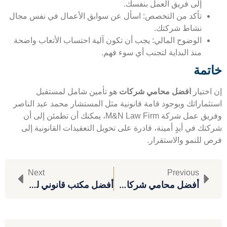
إلى فريق العمل بنفسك.
تأكد من التخصص: اسأل عن سوابق الأعمال في نفس مجال
نشاط شركتك.
الوضوح المالي: يجب أن تكون آلية احتساب الأتعاب واضحة
منذ البداية لتجنب أي سوء فهم.
تمة
اختيار
افضل محامي شركات
هو تأمين شامل لمستقبل
ثماراتك وبوجود قامة قانونية مثل المستشار محمد عبد الناصر
وفريق عمل شركة M&N Law Firm، يمكنك أن تطمئن إلى أن
ك في أيدٍ أمينة، قادرة على تحويل التعقيدات القانونية إلى
 للنمو والاستقرار.
Next
Previous
أفضل محامي شركات في مصر
أفضل مكتب قانوني للشركات- احجز استشارتك الآن